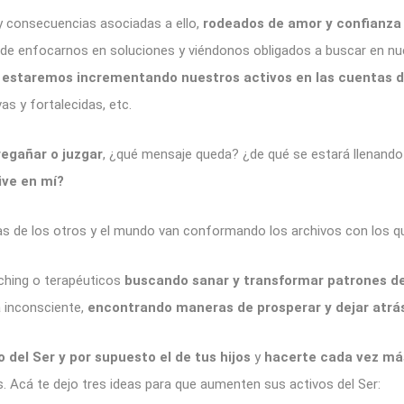
y consecuencias asociadas a ello,
rodeados de amor y confianza 
ad de enfocarnos en soluciones y viéndonos obligados a buscar en n
,
estaremos incrementando nuestros activos en las cuentas d
s y fortalecidas, etc.
 regañar o juzgar
, ¿qué mensaje queda? ¿de qué se estará llenand
ive en mí?
as de los otros y el mundo van conformando los archivos con los qu
hing o terapéuticos
buscando sanar y transformar patrones d
a inconsciente,
encontrando maneras de prosperar y dejar atrás
del Ser y por supuesto el de tus hijos
y
hacerte cada vez más
os. Acá te dejo tres ideas para que aumenten sus activos del Ser: