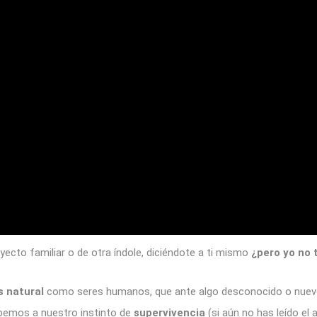
oyecto familiar o de otra índole, diciéndote a ti mismo
¿pero yo no
s natural
como seres humanos, que ante algo desconocido o nuevo
ebemos a nuestro instinto de
supervivencia
(si aún no has leído el 