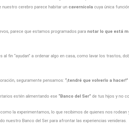
e nuestro cerebro parece habitar un
cavernícola
cuya única función
nuevos, parece que estamos programados para
notar lo que está ma
al fin “ayudan” a ordenar algo en casa, como lavar los trastos, dobl
boración, seguramente pensamos:
“
¡
tendré que volverlo a hacer!”
ntarios estén alimentando ese
“Banco del Ser”
de tus hijos y no co
como la experimentamos, lo que recibimos de quienes nos rodean y 
 nuestro Banco del Ser para afrontar las experiencias venideras.