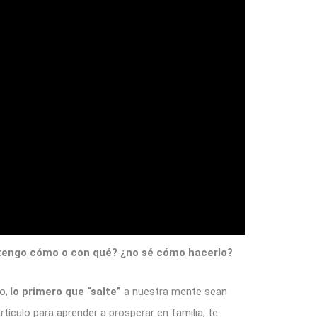
 tengo cómo o con qué? ¿no sé cómo hacerlo?
, l
o primero que “salte”
a nuestra mente sean
artículo para aprender a prosperar en familia, te