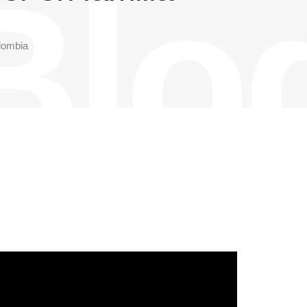
Blo
lombia