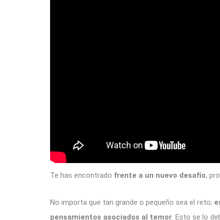
Te has encontrado
frente a un nuevo desafío
, pr
No importa que tan grande o pequeño sea el reto;
e
pensamientos asociados al temor
. Esto se lo d