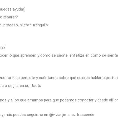
 puedes ayudar)
o reparar?
l proceso, si está tranquilo:
ima?
nocer lo que aprenden y cómo se siente, enfatiza en cómo se siente
erior si te lo perdiste y cuéntanos sobre qué quieres hablar o profundi
para seguir en contacto.
os y a los que amamos para que podamos conectar y desde allí pr
e y más puedes seguirme en @vivianjimenez.trascende