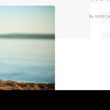
By
UNOi Co