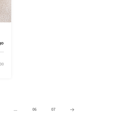
go
00
…
06
07