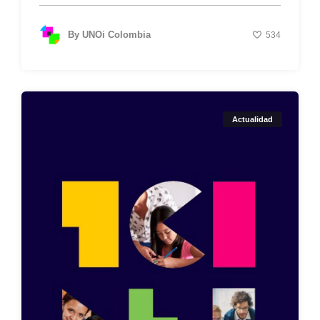
By
UNOi Colombia
534
Actualidad