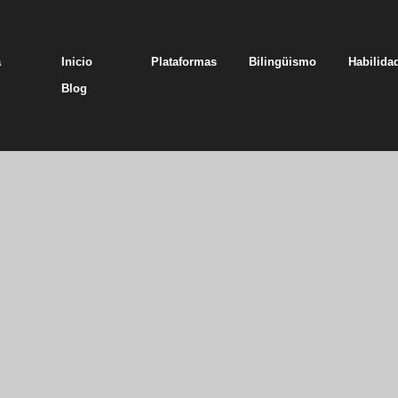
a
Inicio
Plataformas
Bilingüismo
Habilida
Blog