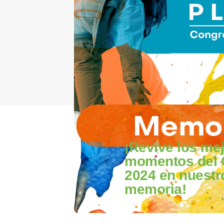
¡Revive los me
momentos del 
2024 en nuestr
memoria!