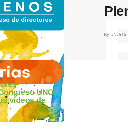
Ple
By
UNOi Co
jores
Congreso UNOi
os videos de