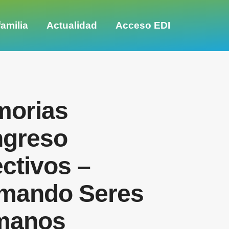
amilia
Actualidad
Acceso EDI
orias
greso
ectivos –
mando Seres
manos