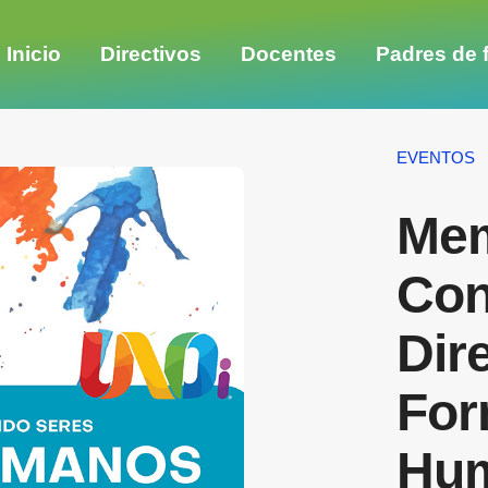
Inicio
Directivos
Docentes
Padres de f
EVENTOS
Mem
Con
Dir
For
Hu