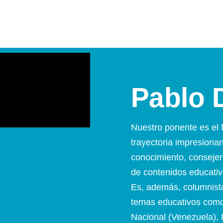
Pablo 
Nuestro ponente es el
trayectoria impresiona
conocimiento, consejer
de contenidos educativ
Es, además, columnista
temas educativos como 
Nacional (Venezuela), 