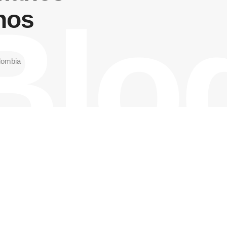
Blo
nos
lombia