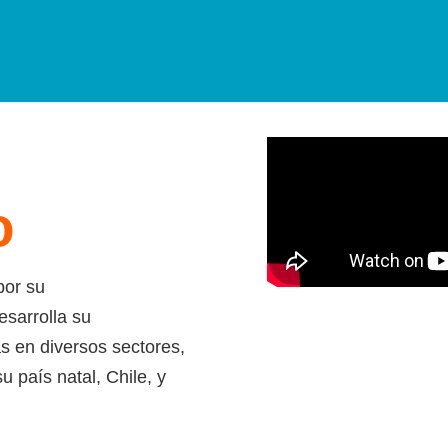
o
por su
esarrolla su
as en diversos
sectores,
 su
país natal, Chile, y