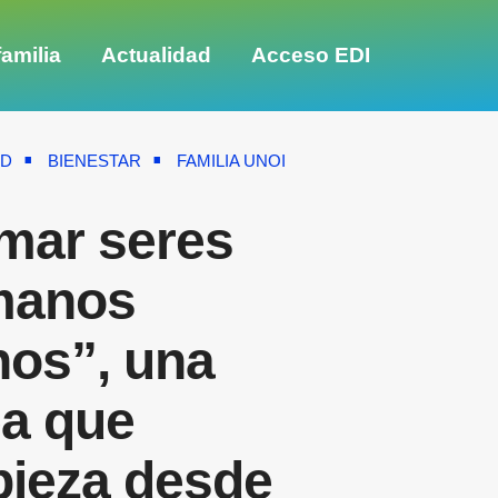
amilia
Actualidad
Acceso EDI
AD
BIENESTAR
FAMILIA UNOI
mar seres
manos
nos”, una
ea que
ieza desde