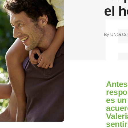
el 
By
UNOi Co
Antes
respo
es un
acuer
Valeri
senti