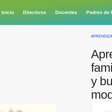
Inicio
Directivos
Docentes
Padres de f
APRENDIZ
Apr
fami
y b
mod