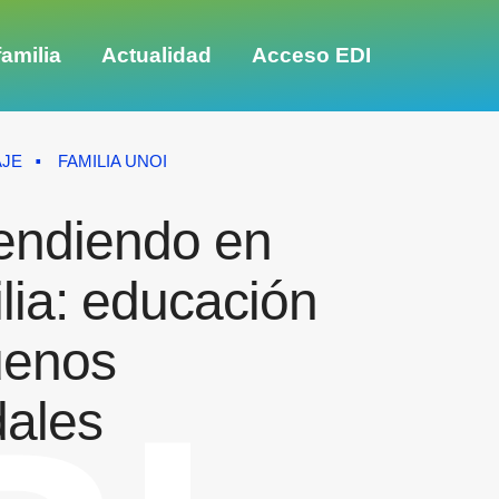
amilia
Actualidad
Acceso EDI
AJE
FAMILIA UNOI
endiendo en
lia: educación
uenos
ales