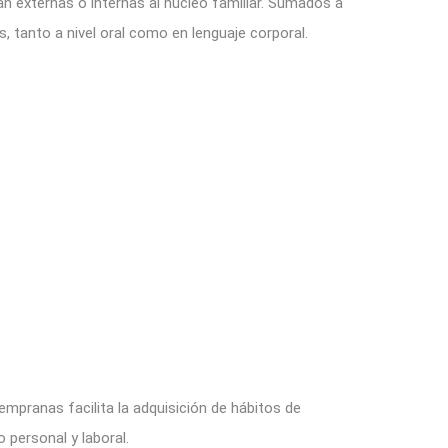
n externas o internas al núcleo familiar. Sumados a
s, tanto a nivel oral como en lenguaje corporal.
pranas facilita la adquisición de hábitos de
 personal y laboral.