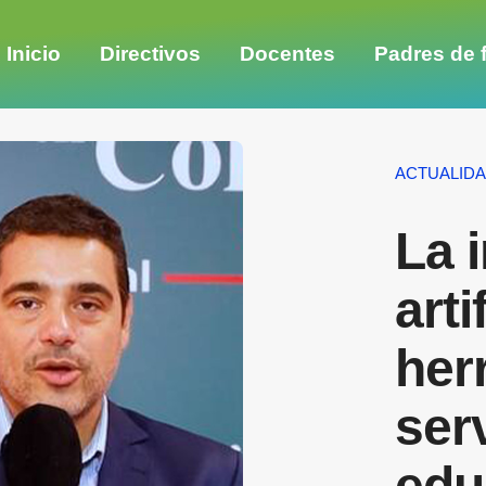
Inicio
Directivos
Docentes
Padres de f
ACTUALID
La 
arti
her
serv
edu