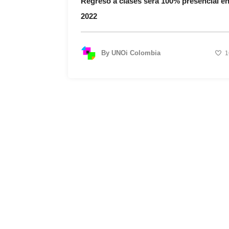
Regreso a clases será 100% presencial e
2022
By
UNOi Colombia
1