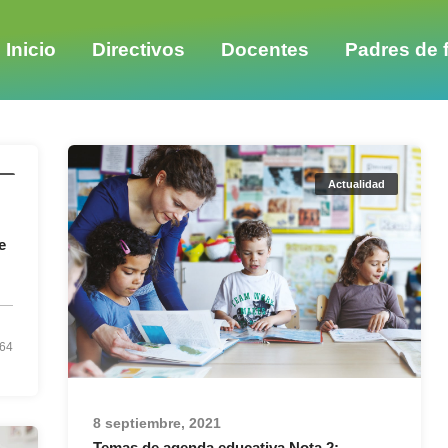
Inicio
Directivos
Docentes
Padres de f
d
Actualidad
e
64
8 septiembre, 2021
Temas de agenda educativa Nota 2: