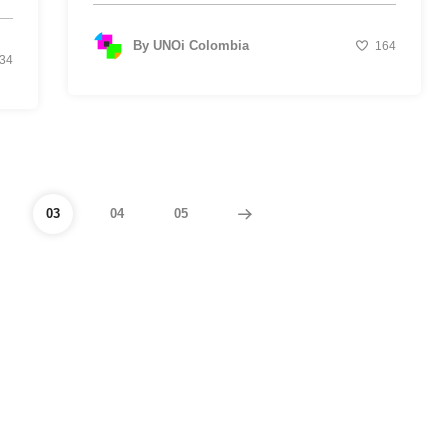
By
UNOi Colombia
164
34
03
04
05